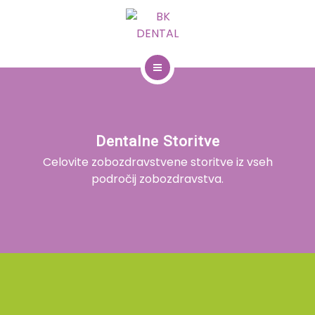
031 204 400
NAROČITE SE
Dentalne Storitve
Predstavitev
Celovite zobozdravstvene storitve iz vseh
področij zobozdravstva.
Prvi obisk
Dentalne storitve
Zobni rentgen
Kontakt