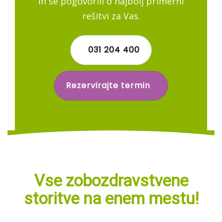
in se pogovorili o najbolj primerni
rešitvi za Vas.
031 204 400
Rezervirajte termin
Vse zobozdravstvene
storitve na enem mestu!