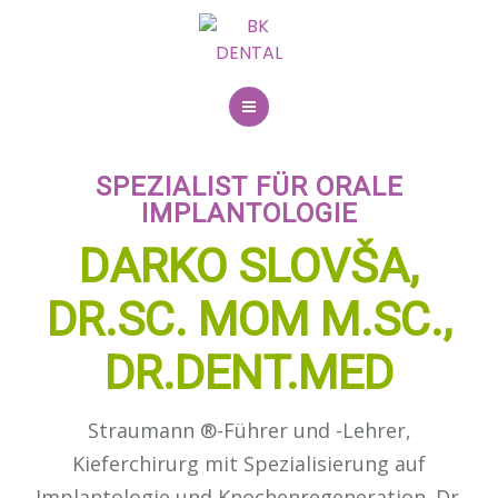
031 204 400
SPEZIALIST FÜR ORALE
TERMIN ANFORDERN
IMPLANTOLOGIE
Über uns
DARKO SLOVŠA,
Erster Besuch
DR.SC. MOM M.SC.,
Dentalleistungen
DR.DENT.MED
Röntgendiagnostik
Straumann ®-Führer und -Lehrer,
Kontakt
Kieferchirurg mit Spezialisierung auf
Implantologie und Knochenregeneration. Dr.